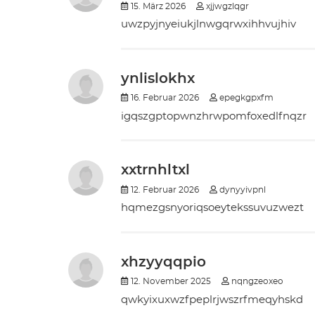
15. März 2026
xjjwgzlqgr
uwzpyjnyeiukjlnwgqrwxihhvujhiv
ynlislokhx
16. Februar 2026
epegkgpxfm
igqszgptopwnzhrwpomfoxedlfnqzr
xxtrnhltxl
12. Februar 2026
dynyyivpnl
hqmezgsnyoriqsoeytekssuvuzwezt
xhzyyqqpio
12. November 2025
nqngzeoxeo
qwkyixuxwzfpeplrjwszrfmeqyhskd