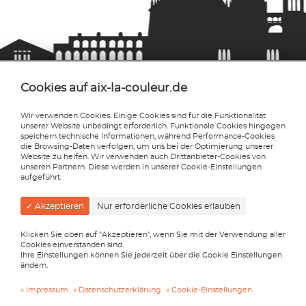
Cookies auf aix-la-couleur.de
Wir verwenden Cookies. Einige Cookies sind für die Funktionalität
unserer Website unbedingt erforderlich. Funktionale Cookies hingegen
Aix-la-couleur
speichern technische Informationen, während Performance-Cookies
Sabine Syrig
die Browsing-Daten verfolgen, um uns bei der Optimierung unserer
Website zu helfen. Wir verwenden auch Drittanbieter-Cookies von
Reinhardstraße 63
unseren Partnern. Diese werden in unserer Cookie-Einstellungen
D-52078 Aachen
aufgeführt.
info@aix-la-couleur.de
✓ Akzeptieren
Nur erforderliche Cookies erlauben
0241 47581043
0241 47581042
Klicken Sie oben auf "Akzeptieren", wenn Sie mit der Verwendung aller
Cookies einverstanden sind.
Facebook
Ihre Einstellungen können Sie jederzeit über die Cookie Einstellungen
XING
ändern.
LinkedIn
Impressum
Datenschutzerklärung
Cookie-Einstellungen