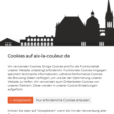
Cookies auf aix-la-couleur.de
Wir verwenden Cookies. Einige Cookies sind für die Funktionalität
unserer Website unbedingt erforderlich. Funktionale Cookies hingegen
Aix-la-couleur
speichern technische Informationen, während Performance-Cookies
Sabine Syrig
die Browsing-Daten verfolgen, um uns bei der Optimierung unserer
Website zu helfen. Wir verwenden auch Drittanbieter-Cookies von
Reinhardstraße 63
unseren Partnern. Diese werden in unserer Cookie-Einstellungen
D-52078 Aachen
aufgeführt.
info@aix-la-couleur.de
✓ Akzeptieren
Nur erforderliche Cookies erlauben
0241 47581043
0241 47581042
Klicken Sie oben auf "Akzeptieren", wenn Sie mit der Verwendung aller