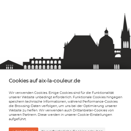
Cookies auf aix-la-couleur.de
Wir verwenden Cookies. Einige Cookies sind für die Funktionalität
unserer Website unbedingt erforderlich. Funktionale Cookies hingegen
Aix-la-couleur
speichern technische Informationen, während Performance-Cookies
Sabine Syrig
die Browsing-Daten verfolgen, um uns bei der Optimierung unserer
Website zu helfen. Wir verwenden auch Drittanbieter-Cookies von
Reinhardstraße 63
unseren Partnern. Diese werden in unserer Cookie-Einstellungen
D-52078 Aachen
aufgeführt.
info@aix-la-couleur.de